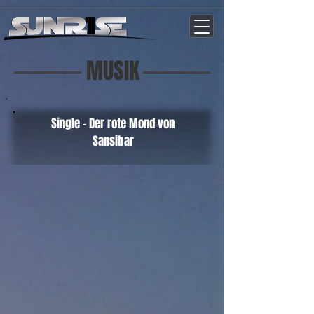
vn4308n6tnwqiwfyvb0kkoxb89tbz5
MUSIK
Single - Der rote Mond von
Sansibar