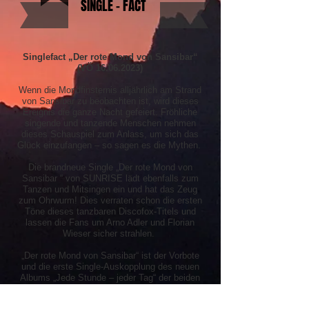
SINGLE - FACT
Singlefact „Der rote Mond von Sansibar“
(VÖ
16.06.2023)
Wenn die Mondfinsternis alljährlich am Strand
von Sansibar zu beobachten ist, wird dieses
Ereignis die ganze Nacht gefeiert. Fröhliche
singende und tanzende Menschen nehmen
dieses Schauspiel zum Anlass, um sich das
Glück einzufangen – so sagen es die Mythen.
Die brandneue Single „Der rote Mond von
Sansibar “ von SUNRISE lädt ebenfalls zum
Tanzen und Mitsingen ein und hat das Zeug
zum Ohrwurm! Dies verraten schon die ersten
Töne dieses tanzbaren Discofox-Titels und
lassen die Fans um Arno Adler und Florian
Wieser sicher strahlen.
„Der rote Mond von Sansibar“ ist der Vorbote
und die erste Single-Auskopplung des neuen
Albums „Jede Stunde – jeder Tag“ der beiden
Südtiroler, welches im Juli in Zusammenarbeit
mit ihrem neuen Label-Partner FIESTA