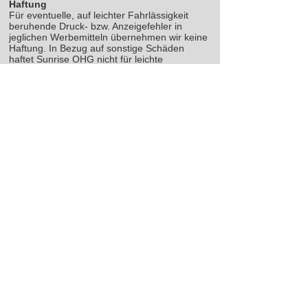
Haftung
Für eventuelle, auf leichter Fahrlässigkeit
beruhende Druck- bzw. Anzeigefehler in
jeglichen Werbemitteln übernehmen wir keine
Haftung. In Bezug auf sonstige Schäden
haftet Sunrise OHG nicht für leichte
Fahrlässigkeit.
Abweichende Bedingungen des Käufers
Für den Fall, dass der Kunde eigene
Allgemeine Geschäftsbedingungen
verwendet, die von diesen Allgemeinen
Geschäftsbedingungen inhaltlich abweichen,
gelten ausschließlich die Allgemeinen
Geschäftsbedingungen von Sunrise OHG.
Sonstiges
Sollte eine Bestimmung in diesen
Geschäftsbedingungen unwirksam sein oder
werden, so wird die Wirksamkeit aller übrigen
Bestimmungen hiervon nicht berührt.
Unwirksame Bestimmungen werden durch die
rechtlich zulässigen Bestimmungen ersetzt,
die dem von den Parteien beabsichtigten
wirtschaftlichen Zweck am nächsten kommen.
Sprachen
Dieser Text und sämtliche andere Texte