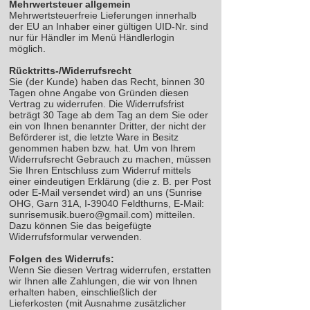
Mehrwertsteuer allgemein
Mehrwertsteuerfreie Lieferungen innerhalb
der EU an Inhaber einer gültigen UID-Nr. sind
nur für Händler im Menü Händlerlogin
möglich.
Rücktritts-/Widerrufsrecht
Sie (der Kunde) haben das Recht, binnen 30
Tagen ohne Angabe von Gründen diesen
Vertrag zu widerrufen. Die Widerrufsfrist
beträgt 30 Tage ab dem Tag an dem Sie oder
ein von Ihnen benannter Dritter, der nicht der
Beförderer ist, die letzte Ware in Besitz
genommen haben bzw. hat. Um von Ihrem
Widerrufsrecht Gebrauch zu machen, müssen
Sie Ihren Entschluss zum Widerruf mittels
einer eindeutigen Erklärung (die z. B. per Post
oder E-Mail versendet wird) an uns (Sunrise
OHG, Garn 31A, I-39040 Feldthurns, E-Mail:
sunrisemusik.buero@gmail.com) mitteilen.
Dazu können Sie das beigefügte
Widerrufsformular verwenden.
Folgen des Widerrufs:
Wenn Sie diesen Vertrag widerrufen, erstatten
wir Ihnen alle Zahlungen, die wir von Ihnen
erhalten haben, einschließlich der
Lieferkosten (mit Ausnahme zusätzlicher