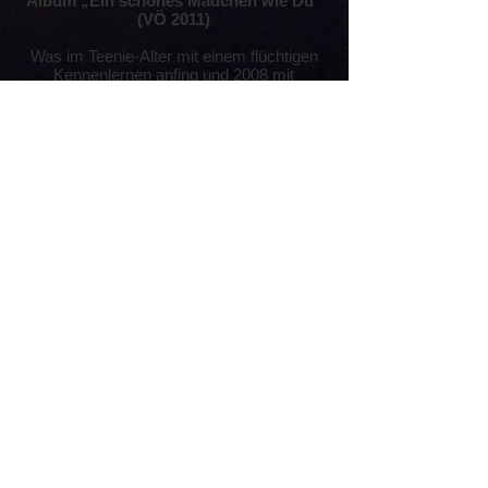
Album „Ein schönes Mädchen wie Du“
(VÖ 2011)
Was im Teenie-Alter mit einem flüchtigen
Kennenlernen anfing und 2008 mit
gemeinsamen Probestunden im Keller und
anschließendem „Testauftritt“ in einer
Südtiroler Discothek sowie dem
jahrelangen Tingeln als Unterhaltungsband
in Deutschland, Österreich und der
Schweiz weiterging – wurde 2011 in
unserem Debüt-Album „Ein schönes
Mädchen wie Du“ festgehalten! Wahnsinn,
wenn man seine erste eigene CD in den
Händen halten kann!
Zurück
Wir SUNRISE danken allen Sponsoren, Freunden, Gönnern
und sonstigen Partnern, die uns unterstützen !