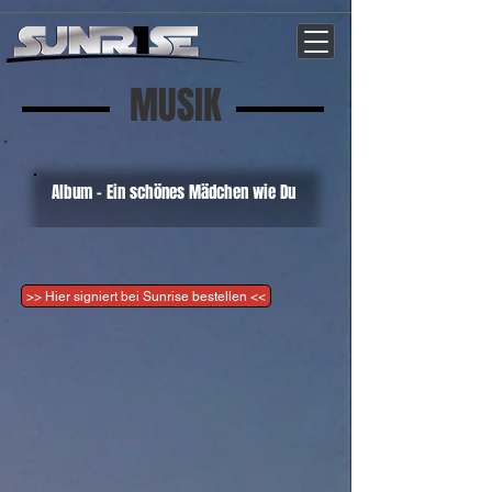
vn4308n6tnwqiwfyvb0kkoxb89tbz5
MUSIK
Album - Ein schönes Mädchen wie Du
>> Hier signiert bei Sunrise bestellen <<