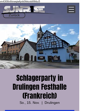
vn4308n6tnwqiwfyvb0kkoxb89tbz5
Zurück
Schlagerparty in
Drulingen Festhalle
(Frankreich)
So., 15. Nov.
  |  
Drulingen