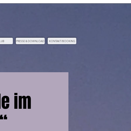
LUB
PRESSE & DOWNLOAD
KONTAKT/BOOKING
e im
“