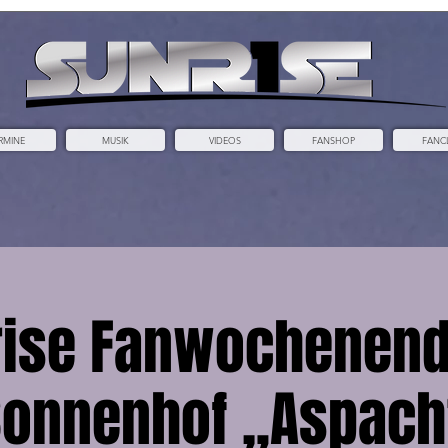
RMINE
MUSIK
VIDEOS
FANSHOP
FANC
rise Fanwochenend
Sonnenhof „Aspach