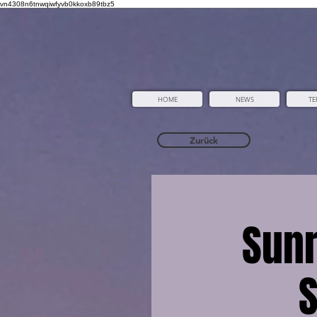
vn4308n6tnwqiwfyvb0kkoxb89tbz5
HOME
NEWS
TE
Zurück
Sun