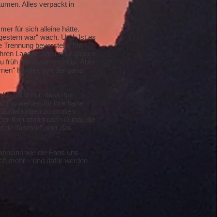
äumen. Alles verpackt in
er für sich alleine hätte.
gestern war“ wach. Und „Ist es
ine Trennung bevorsteht. Mit
 ihren Landsmann und Kollegen
zu früh verlassen musste. Aber
rnen“ handelt von der ganz
t. Nicht nur, dass ihre
 Flo werden für ihre harte
nd Einladungen zu großen
ger-Kreuzfahrt nach Dubai, die
er.de Tanztee“ oder das
Wahnsinn wie die Fans uns
och mehr – und dafür werden