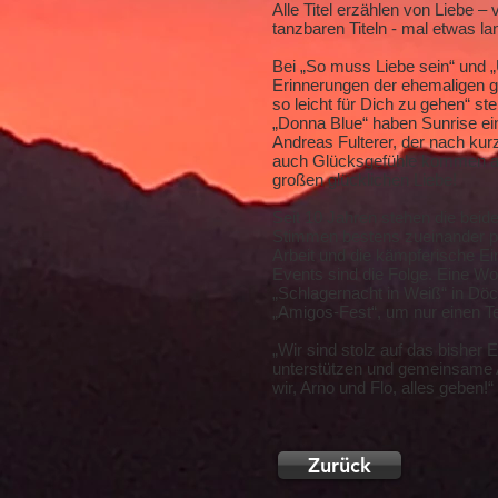
Alle Titel erzählen von Liebe 
tanzbaren Titeln - mal etwas l
Bei „So muss Liebe sein“ und „U
Erinnerungen der ehemaligen g
so leicht für Dich zu gehen“ ste
„Donna Blue“ haben Sunrise e
Andreas Fulterer, der nach kur
auch Glücksgefühle kommen auf 
großen glücklichen Liebe!
Seit 10 Jahren stehen die beid
Stimmen bestens zueinander pas
Arbeit und die kämpferische Ein
Events sind die Folge. Eine Wo
„Schlagernacht in Weiß“ in Döc
„Amigos-Fest“, um nur einen Te
„Wir sind stolz auf das bisher
unterstützen und gemeinsame Au
wir, Arno und Flo, alles geben!“
Zurück