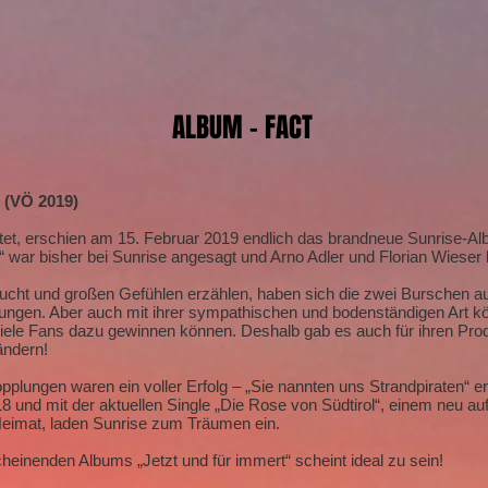
ALBUM - FACT
 (VÖ 2019)
tet, erschien am 15. Februar 2019 endlich das brandneue Sunrise-Alb
 war bisher bei Sunrise angesagt und Arno Adler und Florian Wieser b
sucht und großen Gefühlen erzählen, haben sich die zwei Burschen aus 
ngen. Aber auch mit ihrer sympathischen und bodenständigen Art k
viele Fans dazu gewinnen können. Deshalb gab es auch für ihren Pr
ändern!
pplungen waren ein voller Erfolg – „Sie nannten uns Strandpiraten“ e
8 und mit der aktuellen Single „Die Rose von Südtirol“, einem neu 
 Heimat, laden Sunrise zum Träumen ein.
einenden Albums „Jetzt und für immert“ scheint ideal zu sein!