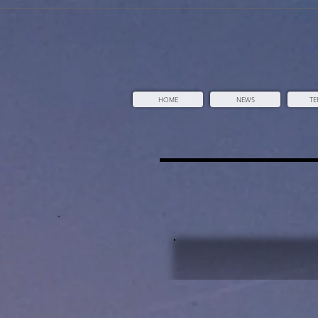
vn4308n6tnwqiwfyvb0kkoxb89tbz5
HOME
NEWS
TE