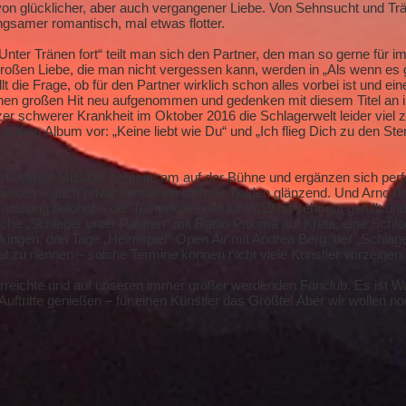
– von glücklicher, aber auch vergangener Liebe. Von Sehnsucht und Tr
angsamer romantisch, mal etwas flotter.
nter Tränen fort“ teilt man sich den Partner, den man so gerne für imm
roßen Liebe, die man nicht vergessen kann, werden in „Als wenn es 
llt die Frage, ob für den Partner wirklich schon alles vorbei ist und e
inen großen Hit neu aufgenommen und gedenken mit diesem Titel an
zer schwerer Krankheit im Oktober 2016 die Schlagerwelt leider viel 
dem Album vor: „Keine liebt wie Du“ und „Ich flieg Dich zu den Ste
en Vollblut-Musiker gemeinsam auf der Bühne und ergänzen sich perfek
sen – auch privat verstehen sich die beiden glänzend. Und Arno und
stellung belohnt – der Terminkalender für 2019 ist sehr gut gefüllt u
che „Schlager unter Palmen“ mit Radio Paloma auf Kreta, eine Schla
kingen, drei Tage „Heimspiel“-Open Air mit Andrea Berg, der „Schlag
il zu nennen – solche Termine können nicht viele Künstler vorzeigen.
 Erreichte und auf unseren immer größer werdenden Fanclub. Es ist 
ftritte genießen – für einen Künstler das Größte! Aber wir wollen n