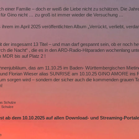
ch einer Familie – doch er weiß die Liebe nicht zu schätzen. Die Ja
h für Gino nicht … zu groß ist immer wieder die Versuchung …
s ihrem im April 2025 veröffentlichten Album „Verrückt, verliebt, v
it der insgesamt 13 Titel – und man darf gespannt sein, ob er noch heft
ch die Nacht“ , die es in den ARD-Radio-Hitparaden wochenlang unter
 MDR bis auf Platz 2 !
ühnenjubiläum, das am 11.10.25 im Baden- Württembergischen Mietin
er und Florian Wieser alias SUNRISE am 10.10.25 GINO AMORE ins Re
ikum sorgen wird – sondern der sicher auch die kommenden grauen T
n!
eas Schulze
s Schulze
st ab dem 10.10.2025 auf allen Download- und Streaming-Portalen
m