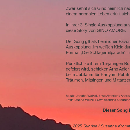
Zwar sehnt sich Gino heimlich na
einem normalen Leben erfüllt sic
In ihrer 3. Single-Auskopplung au
diese Story von GINO AMORE.
Der Song gilt als heimlicher Favor
Auskopplung „Im weißen Kleid dur
Format „Die Schlagerhitparade“ im
Pünktlich zu ihrem 15-jährigen B
gefeiert wird, schicken Arno Adl
beim Jubiläum für Party im Publ
Träumen, Mitsingen und Mittanze
Musik: Jascha Welzel / Uwe Altenried / Andr
Text: Jascha Welzel / Uwe Altenried / Andrea
Dieser Song i
(C) 2025 Sunrise /
Susanne Krom