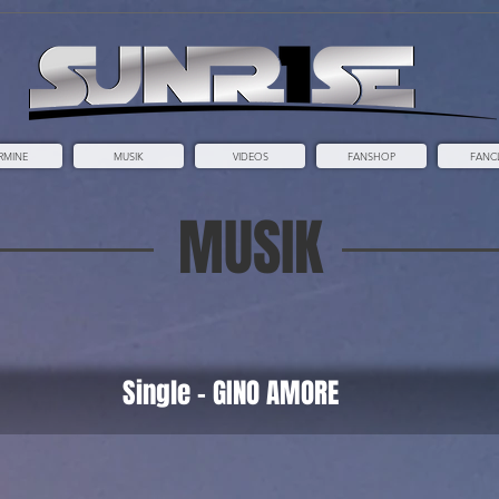
RMINE
MUSIK
VIDEOS
FANSHOP
FANC
MUSIK
Single - GINO AMORE