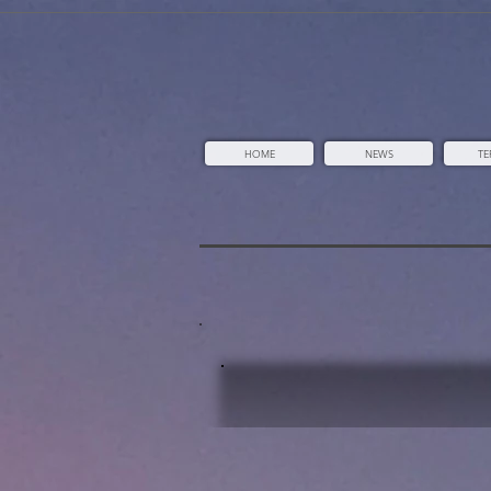
vn4308n6tnwqiwfyvb0kkoxb89tbz5
HOME
NEWS
TE